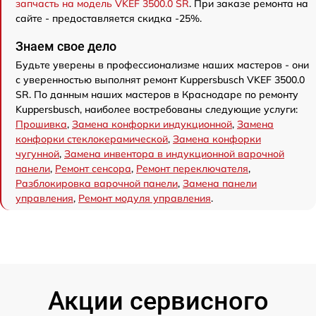
запчасть на модель VKEF 3500.0 SR
. При заказе ремонта на
сайте - предоставляется скидка -25%.
Знаем свое дело
Будьте уверены в профессионализме наших мастеров - они
с уверенностью выполнят ремонт Kuppersbusch VKEF 3500.0
SR. По данным наших мастеров в Краснодаре по ремонту
Kuppersbusch, наиболее востребованы следующие услуги:
Прошивка
,
Замена конфорки индукционной
,
Замена
конфорки стеклокерамической
,
Замена конфорки
чугунной
,
Замена инвентора в индукционной варочной
панели
,
Ремонт сенсора
,
Ремонт переключателя
,
Разблокировка варочной панели
,
Замена панели
управления
,
Ремонт модуля управления
.
Акции сервисного