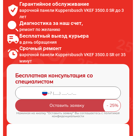
Гарантийное обслуживание
варочной панели Kuppersbusch VKEF 3500.0 SR до 3
лет
Диагностика за наш счет,
ремонт по желанию
Бесплатный выезд курьера
в день обращения
Срочный ремонт
варочной панели Kuppersbusch VKEF 3500.0 SR от 35
минут
Бесплатная консультация со
специалистом
Оставить заявку
Нажимая на кнопку "Оставить заявку" Вы соглашаетесь c
политикой
конфиденциальности