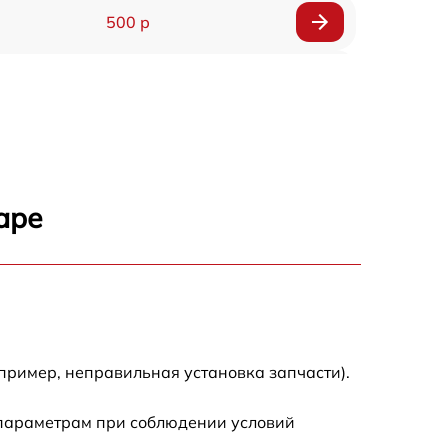
500 р
1200 р
500 р
700 р
аре
500 р
900 р
1500 р
пример, неправильная установка запчасти).
 параметрам при соблюдении условий