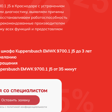
.1 J5 в Краснодаре с устранением
м диагностику, выявляем причины
восстанавливаем работоспособность
и рекомендованные производителем
рку всех функций и предоставляем
 шкафа Kuppersbusch EMWK 9700.1 J5 до 3 лет
 желанию
бращения
persbusch EMWK 9700.1 J5 от 35 минут
я со специалистом
Оставить заявку
есь c
политикой конфиденциальности