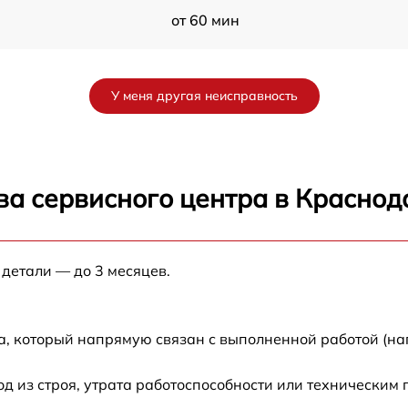
от 60 мин
от 60 мин
У меня другая неисправность
1
от 60 мин
от 60 мин
ва сервисного центра в Краснод
K
от 60 мин
 детали — до 3 месяцев.
от 60 мин
от 60 мин
а, который напрямую связан с выполненной работой (на
 из строя, утрата работоспособности или техническим