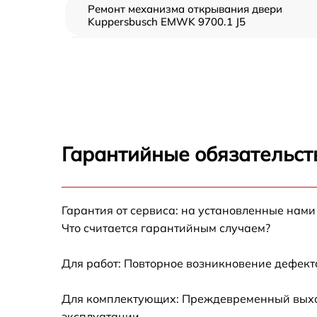
Ремонт механизма открывания двери
Kuppersbusch EMWK 9700.1 J5
Замена ТЭН Kuppersbusch EMWK 9700.1 J5
Замена таймера Kuppersbusch EMWK 9700.
J5
Замена предохранителя Kuppersbusch
EMWK 9700.1 J5
Гарантийные обязательст
Замена шнура питания Kuppersbusch EMW
9700.1 J5
Замена термодатчика Kuppersbusch EMWK
Гарантия от сервиса: на установленные нами
9700.1 J5
Что считается гарантийным случаем?
Замена панели управления Kuppersbusch
EMWK 9700.1 J5
Для работ: Повторное возникновение дефект
Для комплектующих: Преждевременный выход
эксплуатации.