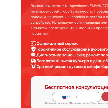
Выполняем ремонт Kuppersbusch EMWK 9700
неисправностей любой сложности. Проводи
поломки, заменяем неисправные детали и 
устройства. Используем оригинальные ил
запчасти, после ремонта выполняем прове
гарантию.
Официальный сервис
Гарантийное обслуживание
духового
Диагностика за наш счет,
ремонт по
Бесплатный выезд курьера
в день о
Срочный ремонт
духового шкафа Kup
Бесплатная консультаци
Нажимая на кнопку "Оставить заявку" Вы соглашает