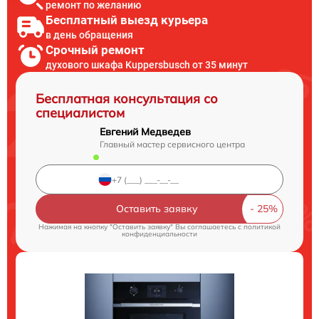
ремонт по желанию
Бесплатный выезд курьера
в день обращения
Срочный ремонт
духового шкафа Kuppersbusch от 35 минут
Бесплатная консультация со
специалистом
Евгений Медведев
Главный мастер сервисного центра
Оставить заявку
Нажимая на кнопку "Оставить заявку" Вы соглашаетесь c
политикой
конфиденциальности