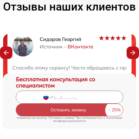
Отзывы наших клиентов
Сидоров Георгий
Нужна консультация?
Источник –
ВКонтакте
Закажите бесплатную консультацию
Спасибо этому сервису! Часто обращаюсь с пробле
Бесплатная консультация со
специалистом
Оставить заявку
Нажимая на кнопку "Оставить заявку" Вы соглашаетесь c
политикой
конфиденциальности